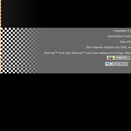
Copyright ©
Association Kar
Siret 4
Site Internet déclaré à la CNIL
Kartcup™ et le logo Kartcup™ sont une marque et un logo dépos