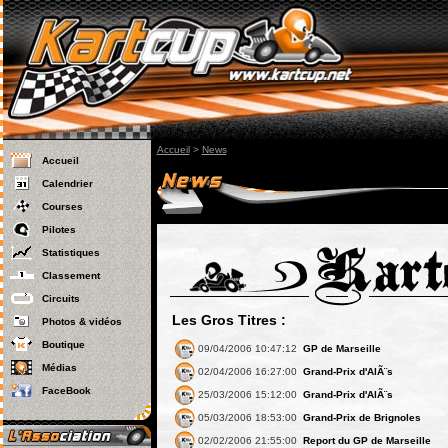
Accueil
>
News
Accueil
Calendrier
Courses
Pilotes
Statistiques
Classement
Circuits
Les Gros Titres :
Photos & vidéos
Boutique
09/04/2006 10:47:12
GP de Marseille
Médias
02/04/2006 16:27:00
Grand-Prix d'AlÃ¨s
FaceBook
25/03/2006 15:12:00
Grand-Prix d'AlÃ¨s
05/03/2006 18:53:00
Grand-Prix de Brignoles
02/02/2006 21:55:00
Report du GP de Marseille