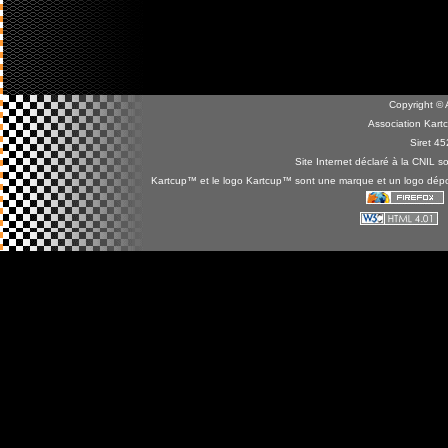
Copyright ©
Association Kar
Siret 4
Site Internet déclaré à la CNIL
Kartcup™ et le logo Kartcup™ sont une marque et un logo dépos