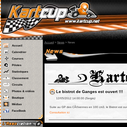
Accueil
>
News
>
News
Accueil
Calendrier
Courses
Pilotes
Statistiques
Classement
Circuits
Le bistrot de Ganges est ouvert !!!
Photos & vidéos
Boutique
12/05/2012 14:00:00
(Sergio)
Médias
Suite au GP des CÃ©vennes en 100 cm3, le Bistrot est ouve
FaceBook
Consultation ici